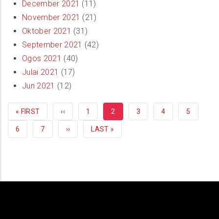
December 2021
(11)
November 2021
(21)
Oktober 2021
(31)
September 2021
(42)
Ogos 2021
(40)
Julai 2021
(17)
Jun 2021
(12)
FIRST
« FIRST
PREVIOUS
‹‹
HALAMAN
1
CURRENT
2
HALAMAN
3
HALAMAN
4
HALAMA
5
PAGE
PAGE
PAGE
HALAMAN
6
HALAMAN
7
NEXT
››
LAST
LAST »
PAGE
PAGE