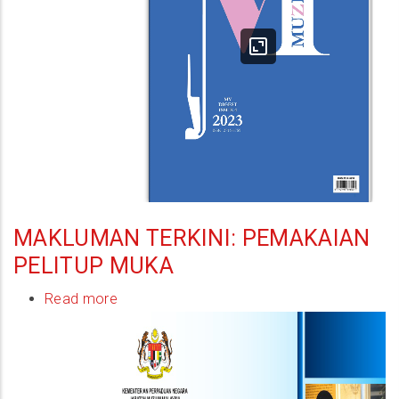
MAKLUMAN TERKINI: PEMAKAIAN
PELITUP MUKA
Read more
about
Makluman
Terkini:
Pemakaian
Pelitup