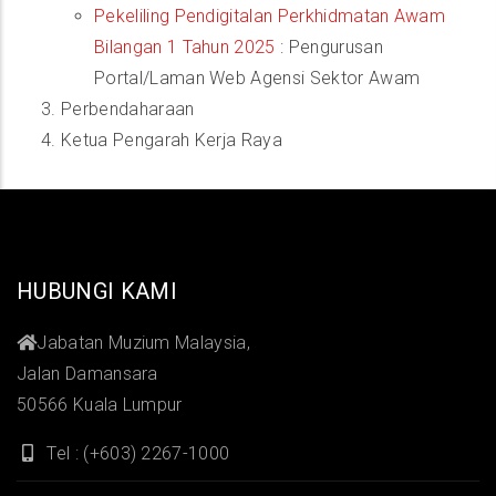
Pekeliling Pendigitalan Perkhidmatan Awam
Bilangan 1 Tahun 2025
: Pengurusan
Portal/Laman Web Agensi Sektor Awam
Perbendaharaan
Ketua Pengarah Kerja Raya
HUBUNGI KAMI
Jabatan Muzium Malaysia,
Jalan Damansara
50566 Kuala Lumpur
Tel : (+603) 2267-1000