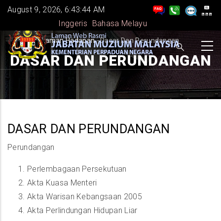
Skip
August 9, 2026, 6:43:44 AM
to
Inggeris
Bahasa Melayu
main
BREADCRUMB
Laman Hadapan
-
Dasar Dan Perundangan
content
DASAR DAN PERUNDANGAN
DASAR DAN PERUNDANGAN
Perundangan
Perlembagaan Persekutuan
Akta Kuasa Menteri
Akta Warisan Kebangsaan 2005
Akta Perlindungan Hidupan Liar