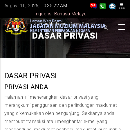
Skip
August 10, 2026, 10:35:22 AM
to
Inggeris
Bahasa Melayu
main
BREADCRUMB
Laman Hadapan
-
Dasar Privasi
content
DASAR PRIVASI
DASAR PRIVASI
PRIVASI ANDA
Halaman ini menerangkan dasar privasi yang
merangkumi penggunaan dan perlindungan maklumat
yang dikemukakan oleh pengunjung. Sekiranya anda
membuat transaksi atau menghantar e-mel yang
mengandungi maklumat peribadi, maklumat ini mungkin