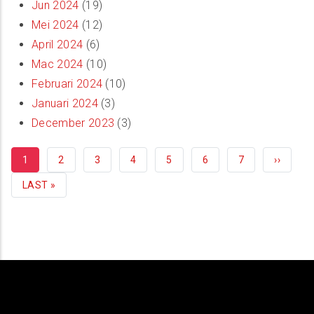
Jun 2024
(19)
Mei 2024
(12)
April 2024
(6)
Mac 2024
(10)
Februari 2024
(10)
Januari 2024
(3)
December 2023
(3)
CURRENT
1
HALAMAN
2
HALAMAN
3
HALAMAN
4
HALAMAN
5
HALAMAN
6
HALAMAN
7
NEXT
››
PAGE
PAGE
LAST
LAST »
PAGE