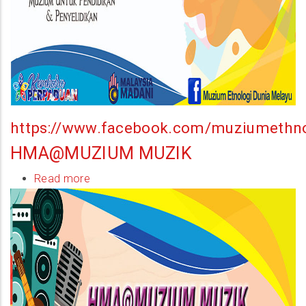
https://www.facebook.com/muziumethn
HMA@MUZIUM MUZIK
Read more
about
HMA@Muzium
Muzik