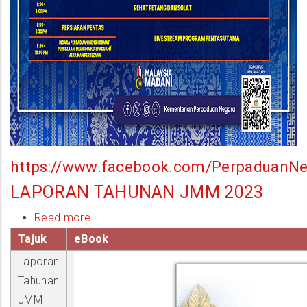
https://www.facebook.com/PerpaduanNe
LAPORAN TAHUNAN JMM 2023
Read more
about
Laporan
Tajuk
eBook
Tahunan
Laporan
JMM
Tahunan
2023
JMM