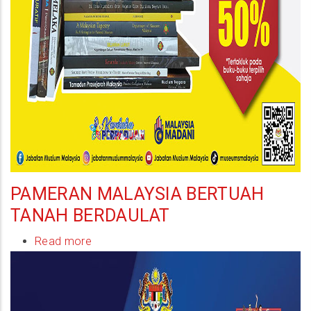
PAMERAN MALAYSIA BERTUAH
TANAH BERDAULAT
Read more
about
Pameran
Malaysia
Bertuah