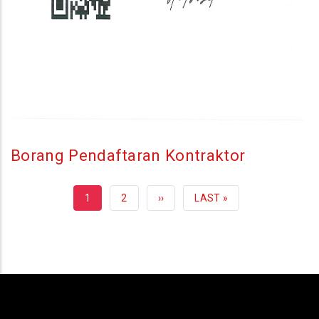
Borang Pendaftaran Kontraktor
CURRENT
1
HALAMAN
2
NEXT
››
LAST
LAST »
PAGE
PAGE
PAGE