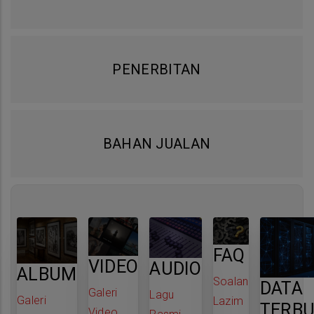
PENERBITAN
BAHAN JUALAN
FAQ
VIDEO
AUDIO
ALBUM
Soalan
DATA
Galeri
Lagu
Galeri
Lazim
TERB
Video