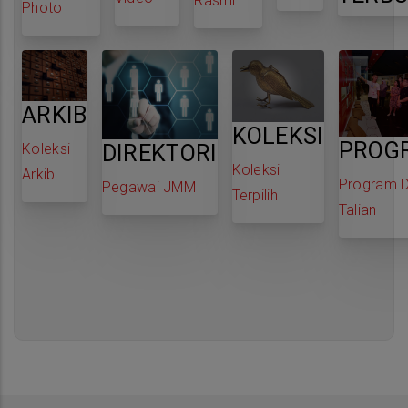
Rasmi
Photo
ARKIB
KOLEKSI
PROG
Koleksi
DIREKTORI
Koleksi
Arkib
Program 
Pegawai JMM
Terpilih
Talian