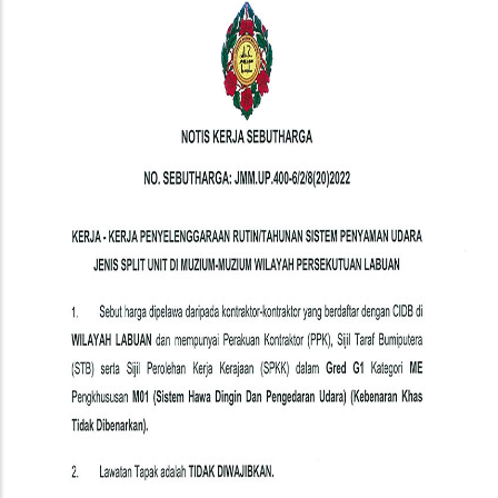
(Quotation
Notice)
Kerja-
Kerja
Penyelenggaraan
Rutin/Tahunan
Sistem
Penyaman
Udara
Jenis
Split
Unit
Di
Muzium-
Muzium
Wilayah