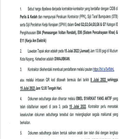
Di
Muzium
Kota
Kayang,
Perlis,
JMM