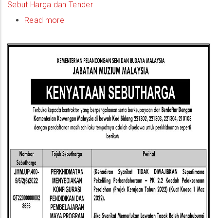
Sebut Harga dan Tender
Read more
about
(Notis
Sebutharga)
Perkhidmatan
Menyediakan
Konfigurasi
Pendidikan
Dan
Pembelajaran
Maya
Program
Inspirasi
Pelajar
Inovasi
Muzium