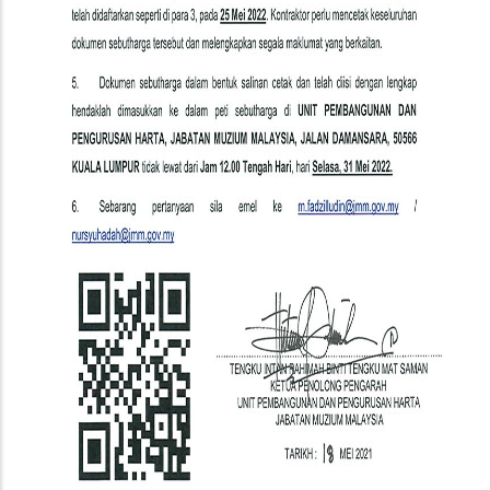
JKKP
Di
Muzium
Tekstil
Negara