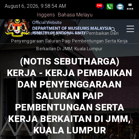
Skip
August 6, 2026, 9:58:54 AM
to
Inggeris
Bahasa Melayu
main
BREADCRUMB
Home
-
content
(Notis Sebutharga) Kerja - Kerja Pembaikan Dan
Penyenggaraan Saluran Paip Pembentungan Serta Kerja
Berkaitan Di JMM, Kuala Lumpur
(NOTIS SEBUTHARGA)
KERJA - KERJA PEMBAIKAN
DAN PENYENGGARAAN
SALURAN PAIP
PEMBENTUNGAN SERTA
KERJA BERKAITAN DI JMM,
KUALA LUMPUR