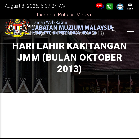
Skip
August 8, 2026, 6:37:24 AM
to
Inggeris
Bahasa Melayu
main
BREADCRUMB
Laman Hadapan
-
content
Hari Lahir Kakitangan JMM (Bulan Oktober 2013)
HARI LAHIR KAKITANGAN
JMM (BULAN OKTOBER
2013)