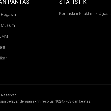
AN PANTAS
STATISTIK
Kemaskini terakhir :
7 Ogos 
i Pegawai
i Muzium
 JMM
asi
ikan
s Reserved.
isian pelayar dengan skrin resolusi 1024x768 dan keatas.