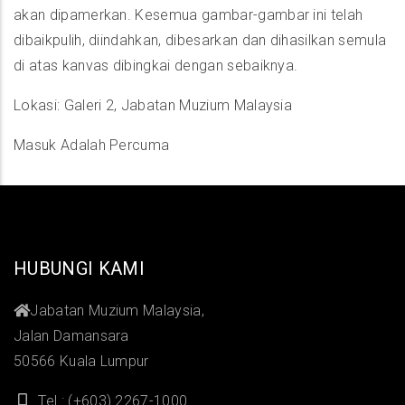
akan dipamerkan. Kesemua gambar-gambar ini telah
dibaikpulih, diindahkan, dibesarkan dan dihasilkan semula
di atas kanvas dibingkai dengan sebaiknya.
Lokasi: Galeri 2, Jabatan Muzium Malaysia
Masuk Adalah Percuma
HUBUNGI KAMI
Jabatan Muzium Malaysia,
Jalan Damansara
50566 Kuala Lumpur
Tel : (+603) 2267-1000