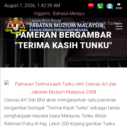
Skip
August 7, 2026, 1:42:39 AM
to
Inggeris
Bahasa Melayu
main
BREADCRUMB
Laman Hadapan
-
Pameran Bergambar "Terima Kasih Tunku"
content
PAMERAN BERGAMBAR
"TERIMA KASIH TUNKU"
Canvas Art Sdn.Bhd akan menganjurkan satu pameran
bergambar bertajuk “Terima Kasih Tunku” sebagai tanda
penghargaan kepada bapa Malaysia, Tunku Abdul
Rahman Putra Al-Haj. Lebih 200 Keping gambar Tunku