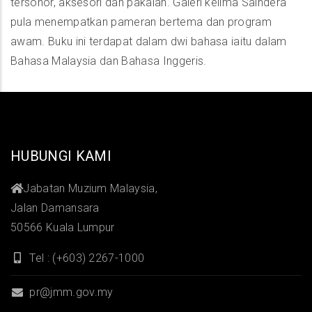
tersohor, aksesori dan pakaian. Galeri kelima Saindera
pula menempatkan pameran bertema dan program
awam. Buku ini terdapat dalam dwi bahasa iaitu dalam
Bahasa Malaysia dan Bahasa Inggeris.
HUBUNGI KAMI
Jabatan Muzium Malaysia,
Jalan Damansara
50566 Kuala Lumpur
Tel : (+603) 2267-1000
pr@jmm.gov.my