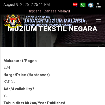
Skip
August 9, 2026, 2:26:11 PM
to
Inggeris
Bahasa Melayu
main
BREADCRUMB
Laman Hadapan
-
Muzium Tekstil Negara
content
MUZIUM TEKSTIL NEGARA
Mukasurat/Pages
234
Harga/Price (Hardcover)
RM135
Ada/Availability?
Ya
Tahun diterbitkan/Year Published