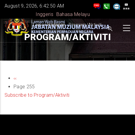
Skip
August 9, 2026, 6:42:50 AM
to
Inggeris
Bahasa Melayu
main
BREADCRUMB
Laman Hadapan
-
Program/Aktiviti
content
PROGRAM/AKTIVITI
PAGINATION
Previous
‹‹
page
Page 255
Subscribe to Program/Aktiviti