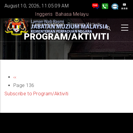
Skip
August 10, 2026, 11:05:09 AM
to
Inggeris
Bahasa Melayu
main
BREADCRUMB
Laman Hadapan
-
Program/Aktiviti
content
PROGRAM/AKTIVITI
PAGINATION
Previous
‹‹
page
Page 136
Subscribe to Program/Aktiviti