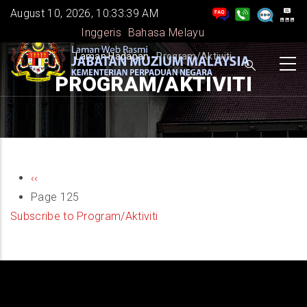
Skip
August 10, 2026, 10:33:39 AM
to
Inggeris
Bahasa Melayu
main
BREADCRUMB
Laman Hadapan
-
Program/Aktiviti
content
PROGRAM/AKTIVITI
PAGINATION
Previous
‹‹
page
Page 125
Subscribe to Program/Aktiviti