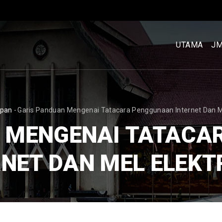
MENU
UTAMA
UTAMA
J
[BM]
CRUMB
pan
-
Garis Panduan Mengenai Tatacara Penggunaan Internet Dan Me
N MENGENAI TATACA
RNET DAN MEL ELEKT