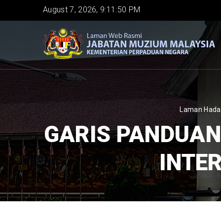
Skip
August 7, 2026, 9:11:50 PM
to
main
content
BREAD
Laman Hada
GARIS PANDUA
INTE