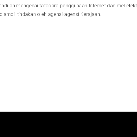
 panduan mengenai tatacara penggunaan Internet dan mel elekt
 diambil tindakan oleh agensi-agensi Kerajaan.