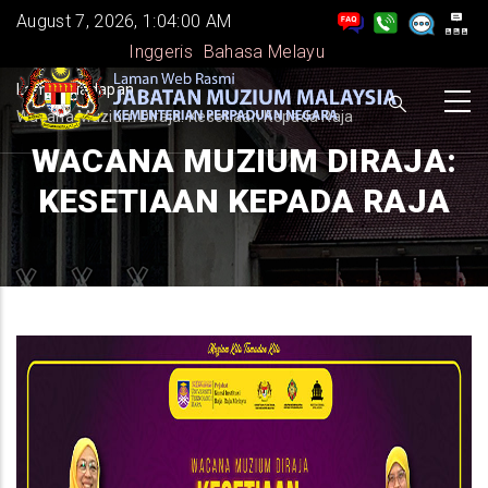
Skip
August 7, 2026, 1:04:01 AM
to
Inggeris
Bahasa Melayu
main
BREADCRUMB
Laman Hadapan
-
content
Wacana Muzium Diraja: Kesetiaan Kepada Raja
WACANA MUZIUM DIRAJA:
KESETIAAN KEPADA RAJA