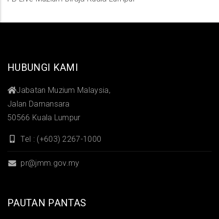
HUBUNGI KAMI
Jabatan Muzium Malaysia,
Jalan Damansara
50566 Kuala Lumpur
Tel : (+603) 2267-1000
pr@jmm.gov.my
PAUTAN PANTAS