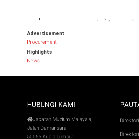
Advertisement
Procurement
Highlights
News
HUBUNGI KAMI
PAUT
Jabatan Muzium Malaysia,
Direktor
Jalan Damansara
Direktor
50566 Kuala Lumpur