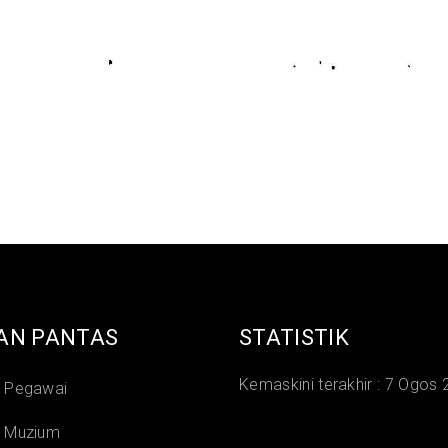
AN PANTAS
STATISTIK
Kemaskini terakhir :
7 Ogos 
i Pegawai
i Muzium