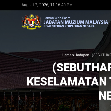
Skip
August 7, 2026, 11:16:41 PM
to
main
content
BREADCRUMB
Laman Hadapan
-
(SEBUTHARG
(SEBUTHA
KESELAMATAN 
N