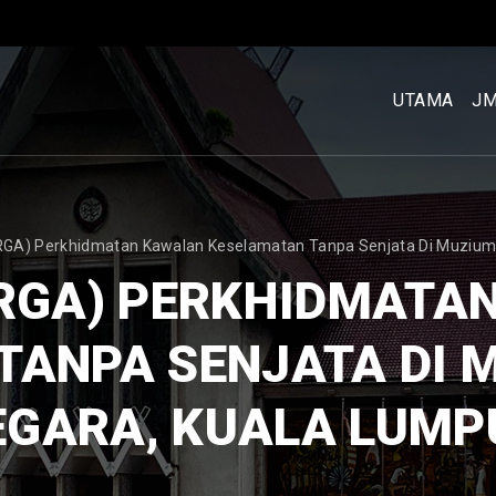
MENU
UTAMA
UTAMA
J
[BM]
A) Perkhidmatan Kawalan Keselamatan Tanpa Senjata Di Muzium T
RGA) PERKHIDMATA
TANPA SENJATA DI M
EGARA, KUALA LUMP