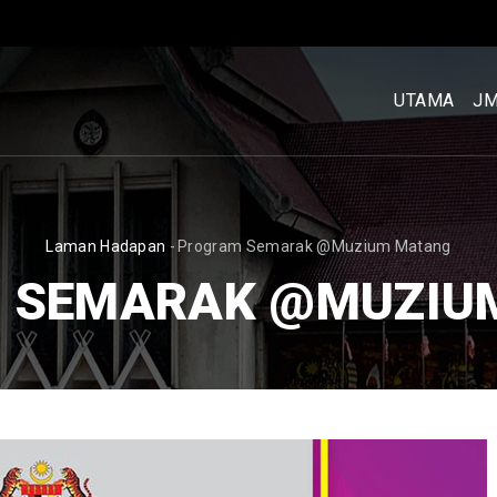
MENU
UTAMA
UTAMA
J
[BM]
BREADCRUMB
Laman Hadapan
-
Program Semarak @Muzium Matang
 SEMARAK @MUZIU