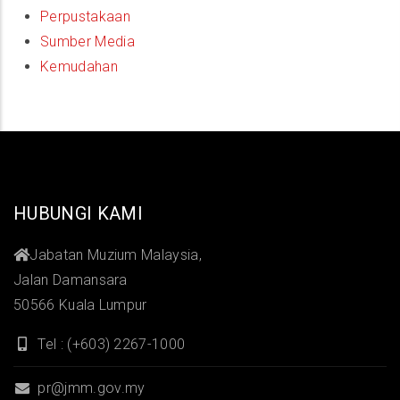
Perpustakaan
Sumber Media
Kemudahan
HUBUNGI KAMI
Jabatan Muzium Malaysia,
Jalan Damansara
50566 Kuala Lumpur
Tel : (+603) 2267-1000
pr@jmm.gov.my