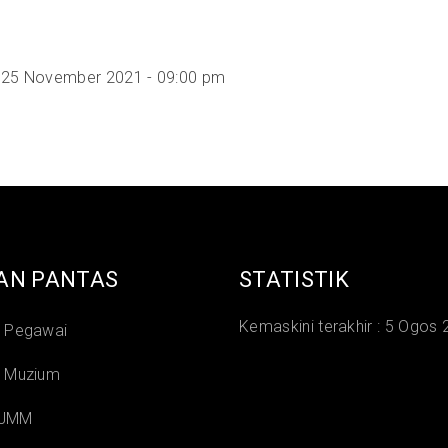
 25 November 2021 - 09:00 pm
AN PANTAS
STATISTIK
Kemaskini terakhir :
5 Ogos 
i Pegawai
i Muzium
 JMM