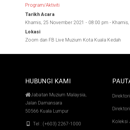
Program/Aktiviti
Tarikh Acara
Khamis, 25 November 2021 - 08:00 pm
-
Khamis,
Lokasi
Zoom dan FB Live Muzium Kota Kuala Kedah
HUBUNGI KAMI
PAUT
Jabatan Muzium Malaysia,
Direktor
Jalan Damansara
Direktor
50566 Kuala Lumpur
Koleksi
Tel : (+603) 2267-1000