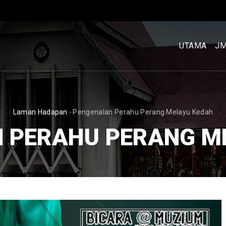
MENU
UTAMA
UTAMA
J
[BM]
BREADCRUMB
Laman Hadapan
-
Pengenalan Perahu Perang Melayu Kedah
 PERAHU PERANG M