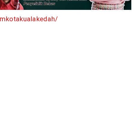
umkotakualakedah/