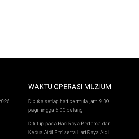
WAKTU OPERASI MUZIUM
2026
Dibuka setiap hari bermula jam 9.00
pagi hingga 5.00 petang
Ditutup pada Hari Raya Pertama dan
Kedua Aidil Fitri serta Hari Raya Aidil