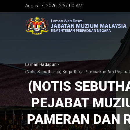
Skip
August 7, 2026, 2:57:01 AM
to
main
content
BREADCRUMB
Laman Hadapan
-
(Notis Sebutharga) Kerja-Kerja Pembaikan Am Pejabat
(NOTIS SEBUTH
PEJABAT MUZI
PAMERAN DAN R