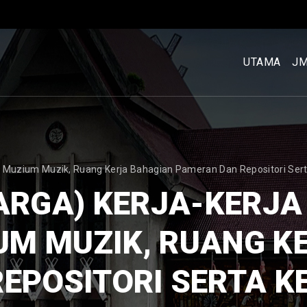
MENU
UTAMA
UTAMA
J
[BM]
 Muzium Muzik, Ruang Kerja Bahagian Pameran Dan Repositori Sert
ARGA) KERJA-KERJ
UM MUZIK, RUANG K
EPOSITORI SERTA K