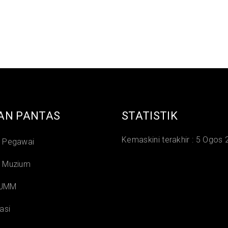
AN PANTAS
STATISTIK
Kemaskini terakhir :
5 Ogos 
i Pegawai
i Muzium
 JMM
asi