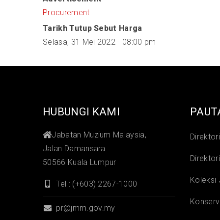
Procurement
Tarikh Tutup Sebut Harga
Selasa, 31 Mei 2022 - 08:00 pm
HUBUNGI KAMI
PAUT
Jabatan Muzium Malaysia,
Direktor
Jalan Damansara
Direktor
50566 Kuala Lumpur
Koleksi
Tel : (+603) 2267-1000
Konserv
pr@jmm.gov.my