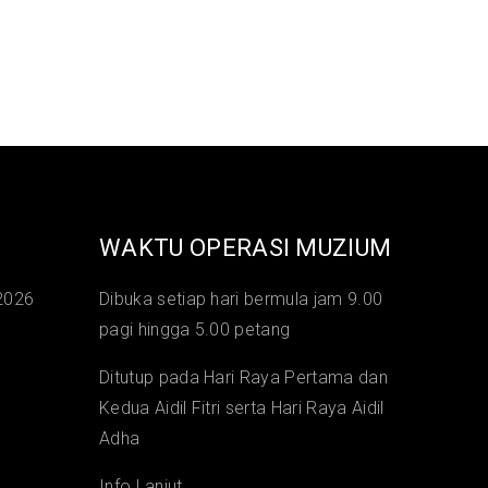
WAKTU OPERASI MUZIUM
2026
Dibuka setiap hari bermula jam 9.00
pagi hingga 5.00 petang
Ditutup pada Hari Raya Pertama dan
Kedua Aidil Fitri serta Hari Raya Aidil
Adha
Info Lanjut