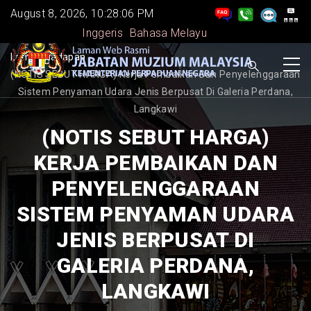
Skip
August 8, 2026, 10:28:06 PM
to
Inggeris
Bahasa Melayu
main
BREADCRUMB
Laman Hadapan
-
content
(NOTIS SEBUT HARGA) Kerja Pembaikan Dan Penyelenggaraan
Sistem Penyaman Udara Jenis Berpusat Di Galeria Perdana,
Langkawi
(NOTIS SEBUT HARGA)
KERJA PEMBAIKAN DAN
PENYELENGGARAAN
SISTEM PENYAMAN UDARA
JENIS BERPUSAT DI
GALERIA PERDANA,
LANGKAWI