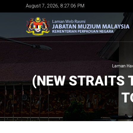
Skip
August 7, 2026, 8:27:07 PM
to
main
content
BREA
Laman Ha
(NEW STRAITS
T