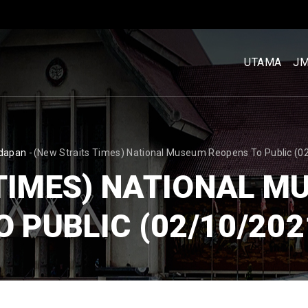
MENU
UTAMA
UTAMA
J
[BM]
DCRUMB
dapan
-
(New Straits Times) National Museum Reopens To Public (0
 TIMES) NATIONAL M
O PUBLIC (02/10/202