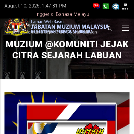
Skip
August 10, 2026, 1:47:31 PM
to
Inggeris
Bahasa Melayu
main
BREADCRUMB
Laman Hadapan
-
content
Muzium @Komuniti Jejak Citra Sejarah Labuan
MUZIUM @KOMUNITI JEJAK
CITRA SEJARAH LABUAN