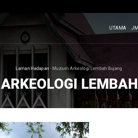
MENU
UTAMA
UTAMA
J
[BM]
BREADCRUMB
Laman Hadapan
-
Muzium Arkeologi Lembah Bujang
 ARKEOLOGI LEMBAH