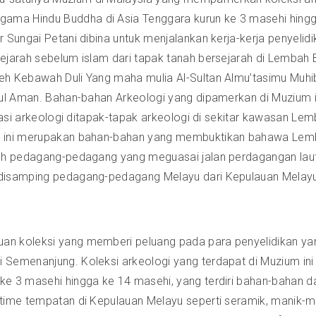
a Hindu Buddha di Asia Tenggara kurun ke 3 masehi hingga k
 Sungai Petani dibina untuk menjalankan kerja-kerja penyelid
ejarah sebelum islam dari tapak tanah bersejarah di Lembah
eh Kebawah Duli Yang maha mulia Al-Sultan Almu’tasimu Muh
rul Aman. Bahan-bahan Arkeologi yang dipamerkan di Muzium in
avasi arkeologi ditapak-tapak arkeologi di sekitar kawasan 
um ini merupakan bahan-bahan yang membuktikan bahawa Le
leh pedagang-pedagang yang meguasai jalan perdagangan laut 
 disamping pedagang-pedagang Melayu dari Kepulauan Melayu
.
an koleksi yang memberi peluang pada para penyelidikan y
 Semenanjung. Koleksi arkeologi yang terdapat di Muzium i
 ke 3 masehi hingga ke 14 masehi, yang terdiri bahan-baha
itime tempatan di Kepulauan Melayu seperti seramik, manik-m