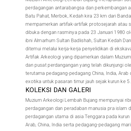
perdagangan antarabangsa dan perkembangan agam
Batu Pahat, Merbok, Kedah kira 23 km dari Bandar
mempamerkan artifak-artifak protosejarah atau s
dibuka dengan rasminya pada 23 Januari 1980 ol
ibni Almarhum Sultan Badlishah, Sultan Kedah Da
ditemui melalui kerja-kerja penyelidikan di eksk
Artifak Arkeologi yang dipamerkan dalam Muzi
dan pusat perdangangan yang telah dikunjungi o
terutama pedagang-pedagang China, India, Arab
exotika untuk pasaran timur jauh sejak kurun ke 5
KOLEKSI DAN GALERI
Muzium Arkeologi Lembah Bujang mempunyai ribu
perdagangan dan peradaban manusia pra islam di
perdagangan utama di asia Tenggara pada kurun
Arab, China, India serta pedagang-pedagang mar