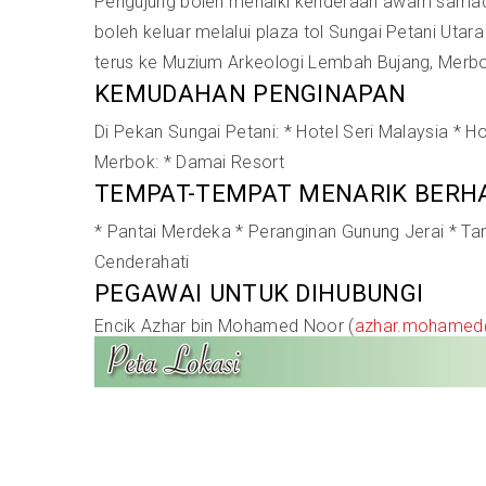
Pengujung boleh menaiki kenderaan awam samada b
boleh keluar melalui plaza tol Sungai Petani Ut
terus ke Muzium Arkeologi Lembah Bujang, Merbo
KEMUDAHAN PENGINAPAN
Di Pekan Sungai Petani: * Hotel Seri Malaysia * H
Merbok: * Damai Resort
TEMPAT-TEMPAT MENARIK BERH
* Pantai Merdeka * Peranginan Gunung Jerai * Ta
Cenderahati
PEGAWAI UNTUK DIHUBUNGI
Encik Azhar bin Mohamed Noor (
azhar.mohame