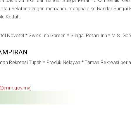
as atau teksi dari Bandar Sungai Petani. Jika menaiki kende
ara atau Selatan dengan memandu menghala ke Bandar Sungai 
k, Kedah.
otel Novotel * Swiss Inn Garden * Sungai Petani Inn * M.S. Ga
AMPIRAN
man Rekreasi Tupah * Produk Nelayan * Taman Rekreasi berla
d@jmm.gov.my
)