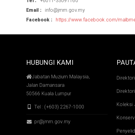
Tel
+6011-33091160
Email
info@jmm.gov.my
Facebook
https://www.facebook.com/malbm
HUBUNGI KAMI
PAUT
Jabatan Muzium Malaysia,
Direktor
Jalan Damansara
Direktor
50566 Kuala Lumpur
Koleksi
Tel : (+603) 2267-1000
Konserv
pr@jmm.gov.my
Penyelid