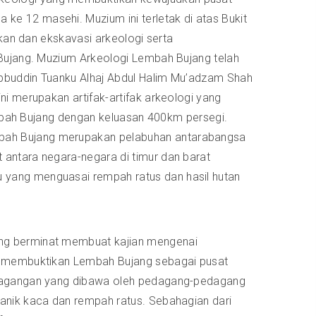
e 12 masehi. Muzium ini terletak di atas Bukit
ikan dan ekskavasi arkeologi serta
 Bujang. Muzium Arkeologi Lembah Bujang telah
ibbuddin Tuanku Alhaj Abdul Halim Mu’adzam Shah
i merupakan artifak-artifak arkeologi yang
Lembah Bujang dengan keluasan 400km persegi.
mbah Bujang merupakan pelabuhan antarabangsa
antara negara-negara di timur dan barat
 yang menguasai rempah ratus dan hasil hutan
ang berminat membuat kajian mengenai
ni membuktikan Lembah Bujang sebagai pusat
n dagangan yang dibawa oleh pedagang-pedagang
anik kaca dan rempah ratus. Sebahagian dari