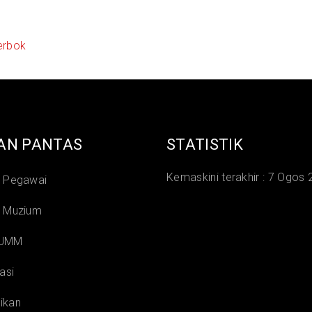
erbok
AN PANTAS
STATISTIK
Kemaskini terakhir :
7 Ogos 
i Pegawai
i Muzium
 JMM
asi
ikan