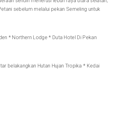
raan sendiri menerusi lebuh raya utara selatan,
Petani sebelum melalui pekan Semeling untuk
rden * Northern Lodge * Duta Hotel Di Pekan
tar belakangkan Hutan Hujan Tropika * Kedai