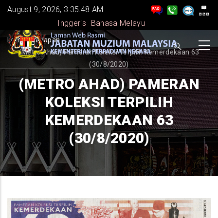
Skip
August 9, 2026, 3:35:49 AM
to
Inggeris
Bahasa Melayu
main
BREADCRUMB
Laman Hadapan
-
content
(Metro Ahad) Pameran Koleksi Terpilih Kemerdekaan 63
(30/8/2020)
(METRO AHAD) PAMERAN
KOLEKSI TERPILIH
KEMERDEKAAN 63
(30/8/2020)