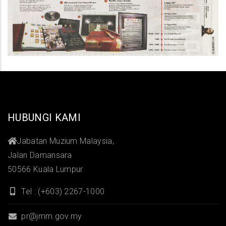
HUBUNGI KAMI
Jabatan Muzium Malaysia,
Jalan Damansara
50566 Kuala Lumpur
Tel : (+603) 2267-1000
pr@jmm.gov.my