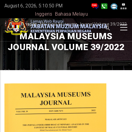
Skip
August 6, 2026, 5:10:51 PM
to
Inggeris
Bahasa Melayu
main
BREADCRUMB
Laman Hadapan
-
Malaysia Museums Journal Volume 39/2022
content
MALAYSIA MUSEUMS
JOURNAL VOLUME 39/2022