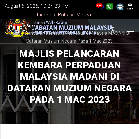
Skip
August 6, 2026, 10:24:23 PM
to
Inggeris
Bahasa Melayu
main
BREADCRUMB
Laman Hadapan
-
content
Majlis Pelancaran Kembara Perpaduan Malaysia MADANI Di
Dataran Muzium Negara Pada 1 Mac 2023
MAJLIS PELANCARAN
KEMBARA PERPADUAN
MALAYSIA MADANI DI
DATARAN MUZIUM NEGARA
PADA 1 MAC 2023