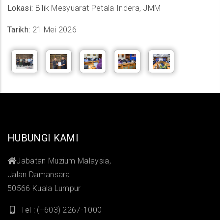
Lokasi:
Bilik Mesyuarat Petala Indera, JMM
Tarikh:
21 Mei 2026
HUBUNGI KAMI
Jabatan Muzium Malaysia,
Jalan Damansara
50566 Kuala Lumpur
Tel : (+603) 2267-1000