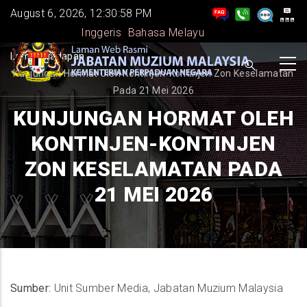
Skip
August 6, 2026, 12:30:59 PM
to
Inggeris
Bahasa Melayu
main
BREADCRUMB
Laman Hadapan
-
content
Kunjungan Hormat Oleh Kontinjen-Kontinjen Zon Keselamatan
Pada 21 Mei 2026
KUNJUNGAN HORMAT OLEH
KONTINJEN-KONTINJEN
ZON KESELAMATAN PADA
21 MEI 2026
Sumber:
Unit Sumber Media, Jabatan Muzium Malaysia