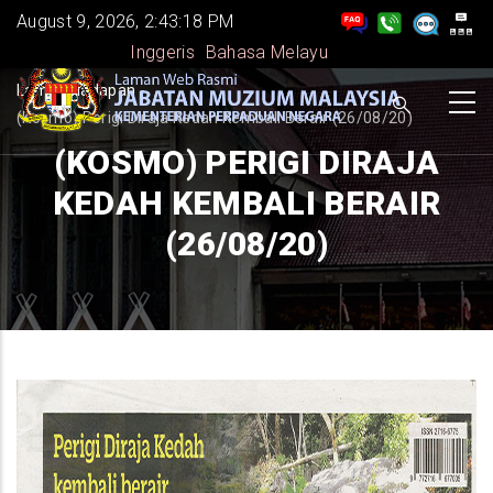
Skip
August 9, 2026, 2:43:18 PM
to
Inggeris
Bahasa Melayu
main
BREADCRUMB
Laman Hadapan
-
content
(Kosmo) Perigi Diraja Kedah Kembali Berair (26/08/20)
(KOSMO) PERIGI DIRAJA
KEDAH KEMBALI BERAIR
(26/08/20)