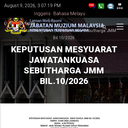
Skip
August 9, 2026, 3:07:19 PM
to
Inggeris
Bahasa Melayu
main
BREADCRUMB
Laman Hadapan
-
content
Keputusan Mesyuarat Jawatankuasa Sebutharga JMM
Bil.10/2026
KEPUTUSAN MESYUARAT
JAWATANKUASA
SEBUTHARGA JMM
BIL.10/2026