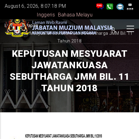
Skip
August 6, 2026, 8:07:18 PM
to
Inggeris
Bahasa Melayu
main
BREADCRUMB
Laman Hadapan
-
content
Keputusan Mesyuarat Jawatankuasa Sebutharga JMM Bil. 11
Tahun 2018
KEPUTUSAN MESYUARAT
JAWATANKUASA
SEBUTHARGA JMM BIL. 11
TAHUN 2018