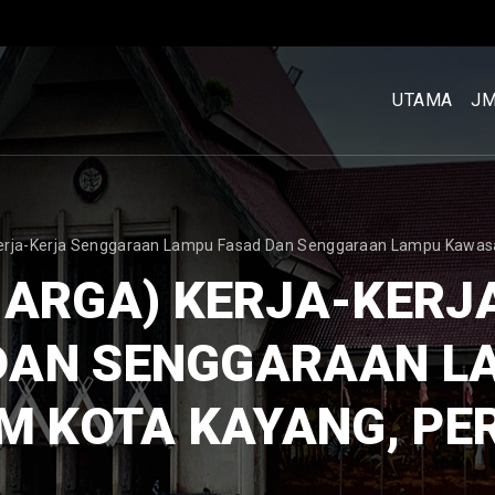
MENU
UTAMA
UTAMA
J
[BM]
Kerja-Kerja Senggaraan Lampu Fasad Dan Senggaraan Lampu Kawasa
HARGA) KERJA-KER
DAN SENGGARAAN 
M KOTA KAYANG, PE