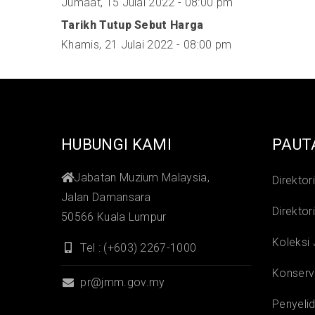
Jumaat, 15 Julai 2022 - 08:00 pm
Tarikh Tutup Sebut Harga
Khamis, 21 Julai 2022 - 08:00 pm
HUBUNGI KAMI
PAUT
Jabatan Muzium Malaysia,
Direktor
Jalan Damansara
Direktor
50566 Kuala Lumpur
Koleksi
Tel : (+603) 2267-1000
Konserv
pr@jmm.gov.my
Penyelid