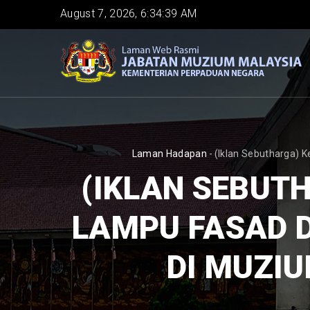
Skip
August 7, 2026, 6:34:39 AM
to
main
content
BREADCRUMB
Laman Hadapan
-
(Iklan Sebutharga) 
(IKLAN SEBUT
LAMPU FASAD 
DI MUZIU