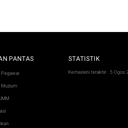
AN PANTAS
STATISTIK
Kemaskini terakhir :
5 Ogos 
i Pegawai
i Muzium
 JMM
asi
ikan