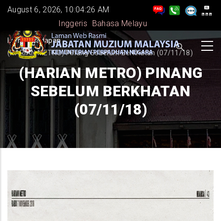
Skip
August 6, 2026, 10:04:27 AM
to
Inggeris
Bahasa Melayu
main
BREADCRUMB
Laman Hadapan
-
content
(HARIAN METRO) Pinang Sebelum Berkhatan (07/11/18)
(HARIAN METRO) PINANG
SEBELUM BERKHATAN
(07/11/18)