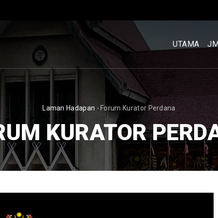
MENU
UTAMA
UTAMA
J
[BM]
BREADCRUMB
Laman Hadapan
-
Forum Kurator Perdana
RUM KURATOR PERD