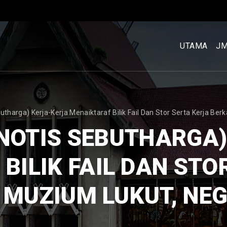
MENU
UTAMA
UTAMA
J
[BM]
utharga) Kerja-Kerja Menaiktaraf Bilik Fail Dan Stor Serta Kerja Be
NOTIS SEBUTHARGA
BILIK FAIL DAN STO
 MUZIUM LUKUT, NE