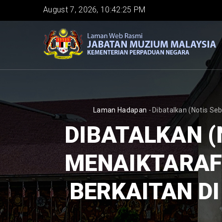
Skip
August 7, 2026, 10:42:26 PM
to
main
content
BREADCRUMB
Laman Hadapan
-
Dibatalkan (Notis Seb
DIBATALKAN (
MENAIKTARAF 
BERKAITAN DI