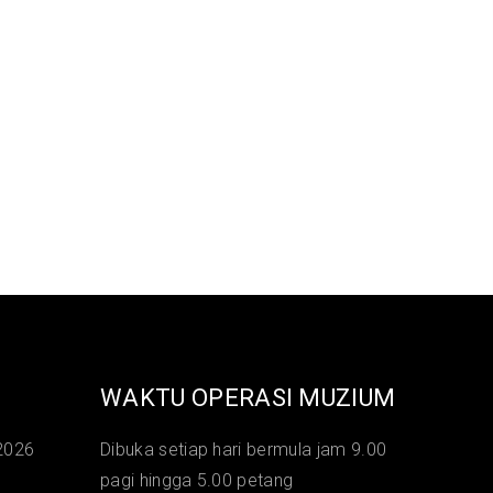
WAKTU OPERASI MUZIUM
2026
Dibuka setiap hari bermula jam 9.00
pagi hingga 5.00 petang