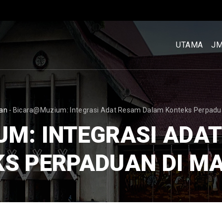
MENU
UTAMA
UTAMA
J
[BM]
CRUMB
an
-
Bicara@Muzium: Integrasi Adat Resam Dalam Konteks Perpadua
M: INTEGRASI ADA
S PERPADUAN DI M