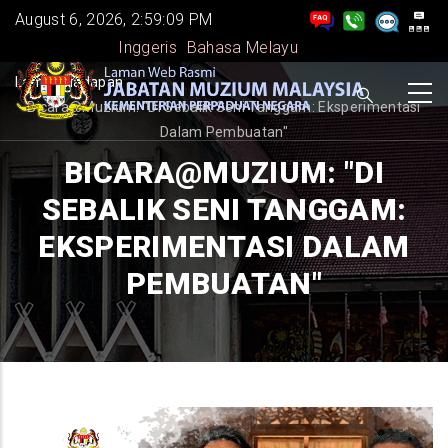
Skip
August 6, 2026, 2:59:10 PM
to
Inggeris
Bahasa Melayu
main
BREADCRUMB
Laman Hadapan
-
content
Bicara@Muzium: "Di Sebalik Seni Tanggam: Eksperimentasi
Dalam Pembuatan"
BICARA@MUZIUM: "DI
SEBALIK SENI TANGGAM:
EKSPERIMENTASI DALAM
PEMBUATAN"