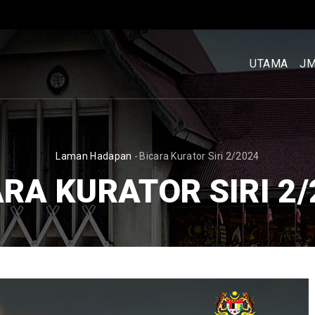
MENU
UTAMA
UTAMA
J
[BM]
BREADCRUMB
Laman Hadapan
-
Bicara Kurator Siri 2/2024
RA KURATOR SIRI 2