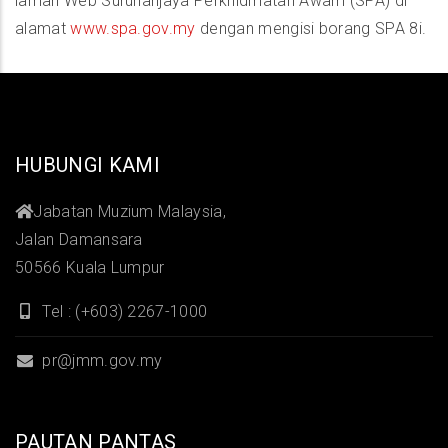
laman Web Suruhanjaya Perkhidmatan Awam (SPA) di
alamat
www.spa.gov.my
dengan mengisi borang SPA 8i.
HUBUNGI KAMI
Jabatan Muzium Malaysia,
Jalan Damansara
50566 Kuala Lumpur
Tel : (+603) 2267-1000
pr@jmm.gov.my
PAUTAN PANTAS