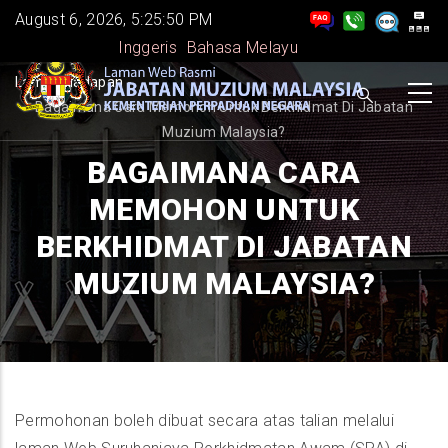
Skip
August 6, 2026, 5:25:50 PM
to
Inggeris
Bahasa Melayu
main
BREADCRUMB
Laman Hadapan
-
content
Bagaimana Cara Memohon Untuk Berkhidmat Di Jabatan
Muzium Malaysia?
BAGAIMANA CARA
MEMOHON UNTUK
BERKHIDMAT DI JABATAN
MUZIUM MALAYSIA?
Permohonan boleh dibuat secara atas talian melalui