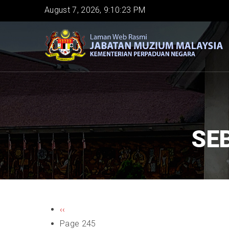
Skip
August 7, 2026, 9:10:24 PM
to
main
content
SE
PAGINATION
Previous
‹‹
page
Page 245