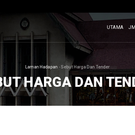
MENU
UTAMA
UTAMA
J
[BM]
BREADCRUMB
Laman Hadapan
-
Sebut Harga Dan Tender
BUT HARGA DAN TEN