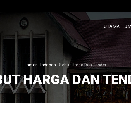
MENU
UTAMA
UTAMA
J
[BM]
BREADCRUMB
Laman Hadapan
-
Sebut Harga Dan Tender
BUT HARGA DAN TEN