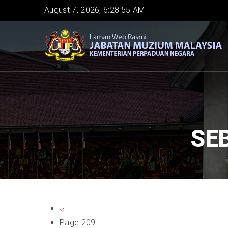
Skip
August 7, 2026, 6:28:55 AM
to
main
content
SE
PAGINATION
Previous
‹‹
page
Page 209