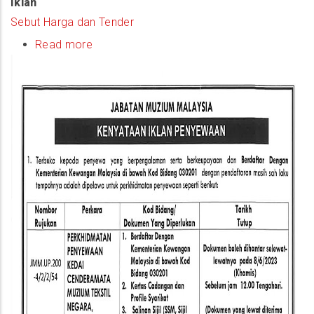
Iklan
Sebut Harga dan Tender
Read more
about
(Iklan)
Perkhidmatan
Penyewaan
Kedai
Cenderamata
Muzium
Tekstil
Negara,
JMM,
Kuala
Lumpur