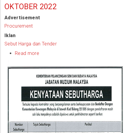
OKTOBER 2022
Advertisement
Procurement
Iklan
Sebut Harga dan Tender
Read more
about
(Notis
Sebutharga)
Perkhidmatan
Penyewaan
Khemah,
Peralatan
Sistem
Siaraya,
Pencahayaan,