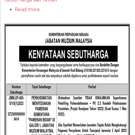
Read more
about
(Notis
Sebutharga)
Perkhidmatan
Menyediakan
Pameran
Sementara
"Pameran
Bidan"
Di
Galeri
1,
JMM