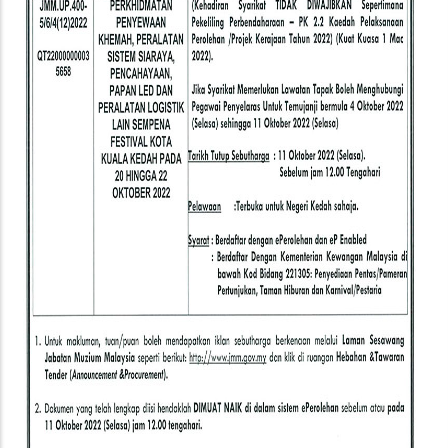
Papan
Led
Dan
Peralatan
Logistik
Lain
Sempena
Festival
Kota
Kuala
Kedah
Pada
20
Hingga
22
Oktober