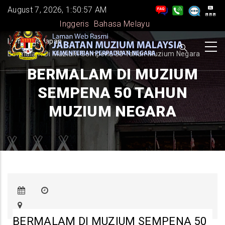
Skip
August 7, 2026, 1:50:57 AM
to
Inggeris
Bahasa Melayu
main
BREADCRUMB
Laman Hadapan
-
content
Bermalam Di Muzium Sempena 50 Tahun Muzium Negara
BERMALAM DI MUZIUM
SEMPENA 50 TAHUN
MUZIUM NEGARA
BERMALAM DI MUZIUM SEMPENA 50