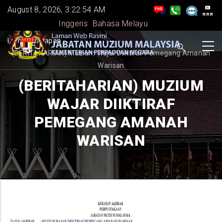
Skip
August 8, 2026, 3:22:55 AM
to
Inggeris
Bahasa Melayu
main
BREADCRUMB
Laman Hadapan
-
content
(BERITAHARIAN) Muzium Wajar Diiktiraf Pemegang Amanah
Warisan
(BERITAHARIAN) MUZIUM
WAJAR DIIKTIRAF
PEMEGANG AMANAH
WARISAN