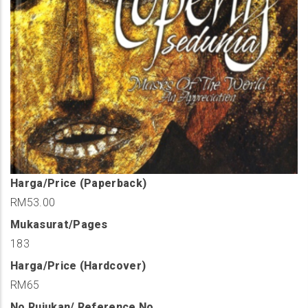
Harga/Price (Paperback)
RM53.00
Mukasurat/Pages
183
Harga/Price (Hardcover)
RM65
No Rujukan/ Reference No.