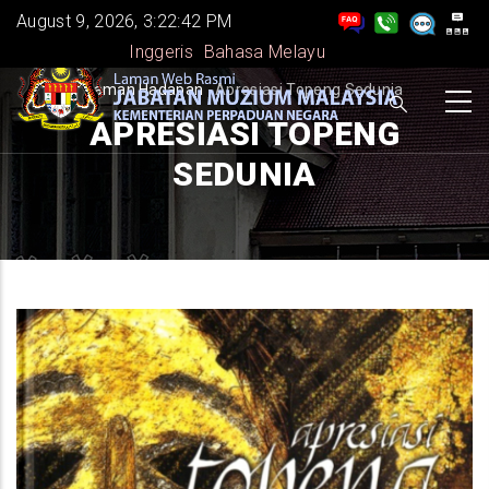
Skip
August 9, 2026, 3:22:42 PM
to
Inggeris
Bahasa Melayu
main
BREADCRUMB
Laman Hadapan
-
Apresiasi Topeng Sedunia
content
APRESIASI TOPENG
SEDUNIA