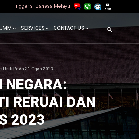
Inggeris
Bahasa Melayu
A
JMM
SERVICES
CONTACT US
i Uniti Pada 31 Ogos 2023
 NEGARA:
TI RERUAI DAN
S 2023