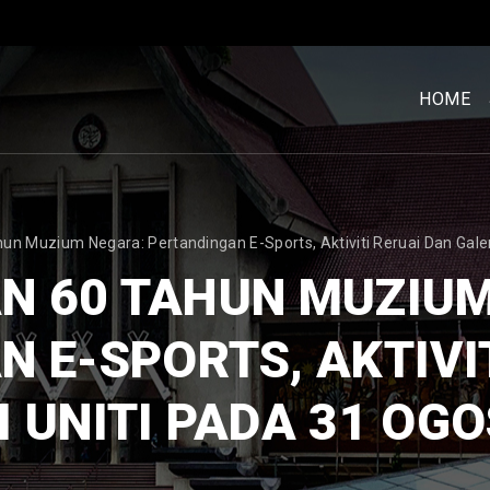
MENU
UTAM
HOME
[BM]
n Muzium Negara: Pertandingan E-Sports, Aktiviti Reruai Dan Galer
N 60 TAHUN MUZIUM
 E-SPORTS, AKTIVI
I UNITI PADA 31 OGO