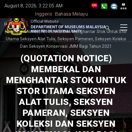
Skip
August 8, 2026, 3:22:06 AM
to
Inggeris
Bahasa Melayu
main
BREADCRUMB
Home
-
content
(Quotation Notice) Membekal Dan Menghantar Stok Untuk Stor
Utama Seksyen Alat Tulis, Seksyen Pameran, Seksyen Koleksi
Dan Seksyen Konservasi JMM Bagi Tahun 2021
(QUOTATION NOTICE)
MEMBEKAL DAN
MENGHANTAR STOK UNTUK
STOR UTAMA SEKSYEN
ALAT TULIS, SEKSYEN
PAMERAN, SEKSYEN
KOLEKSI DAN SEKSYEN